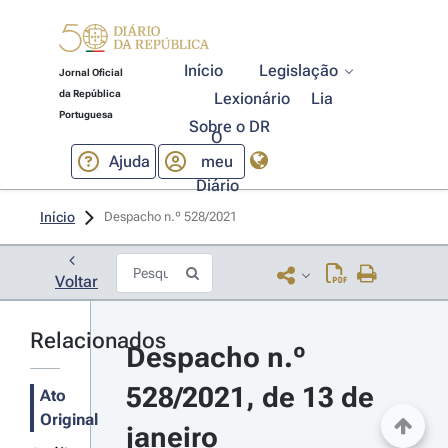
Início
Legislação
Jornal Oficial
da República
Lexionário
Lia
Portuguesa
Sobre o DR
O
Ajuda
meu
Diário
Início
Despacho n.º 528/2021 
Voltar
Relacionados
Despacho n.º 
528/2021, de 13 de 
Ato
Original
janeiro