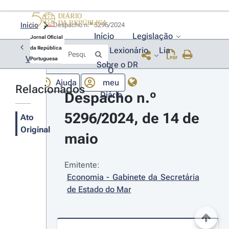
Início
Despacho n.º 5296/2024 
Início
Legislação
Jornal Oficial
da República
Lexionário
Lia
Voltar
Portuguesa
Sobre o DR
O
Ajuda
meu
Relacionados
Despacho n.º 
Diário
5296/2024, de 14 de 
Ato
Original
maio
Emitente:
Economia - Gabinete da Secretária 
de Estado do Mar