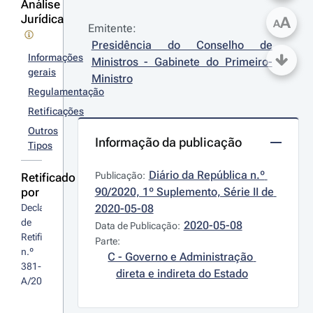
Análise
Jurídica
A
A
Emitente:
Presidência do Conselho de 
Informações
Ministros - Gabinete do Primeiro-
gerais
Ministro
Regulamentação
Retificações
Outros
Informação da publicação
Tipos
Diário da República n.º 
Publicação:
Retificado
por
90/2020, 1º Suplemento, Série II de 
Declaração 
2020-05-08
de 
2020-05-08
Data de Publicação:
Retificação 
Parte:
n.º 
C - Governo e Administração 
381-
direta e indireta do Estado
A/2020