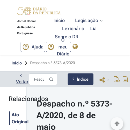
Início
Legislação
Jornal Oficial
da República
Lexionário
Lia
Portuguesa
Sobre o DR
O
Ajuda
meu
Diário
Início
Despacho n.º 5373-A/2020 
Índice
Voltar
Relacionados
Despacho n.º 5373-
A/2020, de 8 de 
Ato
Original
maio