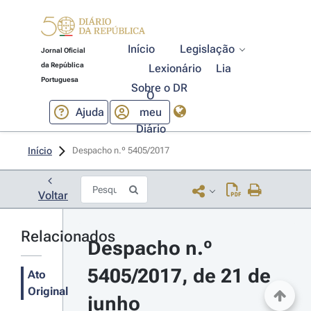
Início
Legislação
Jornal Oficial
da República
Lexionário
Lia
Portuguesa
Sobre o DR
O
Ajuda
meu
Diário
Início
Despacho n.º 5405/2017 
Voltar
Relacionados
Despacho n.º 
5405/2017, de 21 de 
Ato
Original
junho