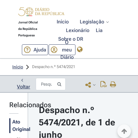
Início
Legislação
Jornal Oficial
da República
Lexionário
Lia
Portuguesa
Sobre o DR
O
Ajuda
meu
Diário
Início
Despacho n.º 5474/2021 
Voltar
Relacionados
Despacho n.º 
5474/2021, de 1 de 
Ato
Original
junho