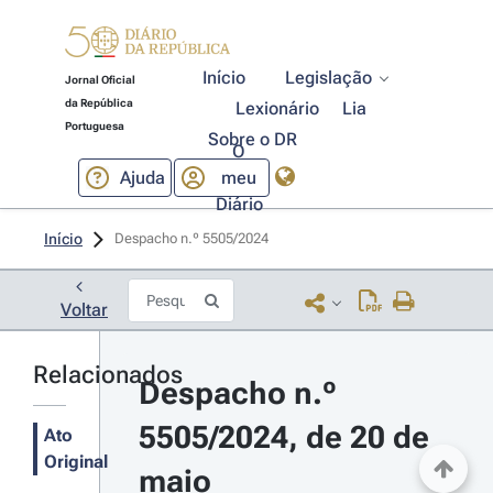
Início
Legislação
Jornal Oficial
da República
Lexionário
Lia
Portuguesa
Sobre o DR
O
Ajuda
meu
Diário
Início
Despacho n.º 5505/2024 
Voltar
Relacionados
Despacho n.º 
5505/2024, de 20 de 
Ato
Original
maio