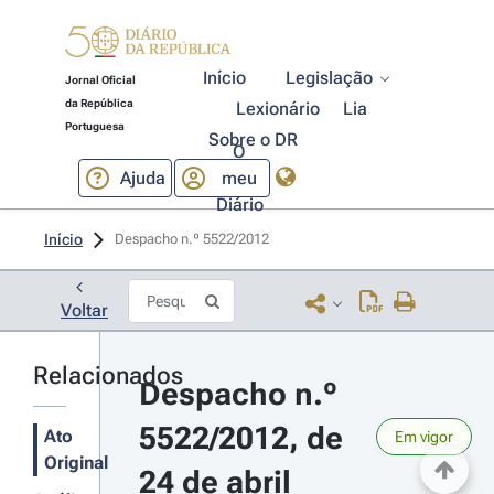
Início
Legislação
Jornal Oficial
da República
Lexionário
Lia
Portuguesa
Sobre o DR
O
Ajuda
meu
Diário
Início
Despacho n.º 5522/2012 
Voltar
Relacionados
Despacho n.º 
5522/2012, de 
Ato
Em vigor
Original
24 de abril