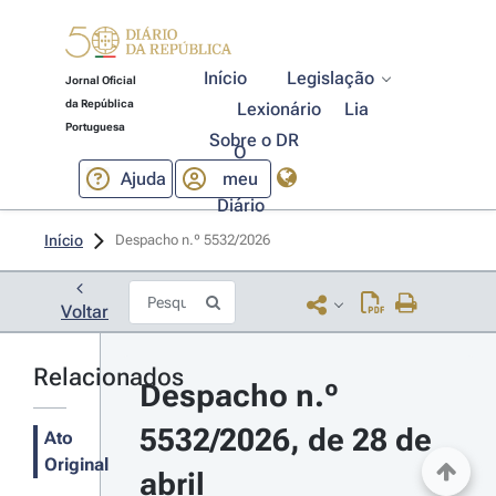
Início
Legislação
Jornal Oficial
da República
Lexionário
Lia
Portuguesa
Sobre o DR
O
Ajuda
meu
Diário
Início
Despacho n.º 5532/2026 
Voltar
Relacionados
Despacho n.º 
5532/2026, de 28 de 
Ato
Original
abril