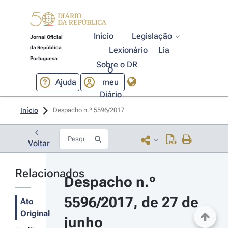
Início
Legislação
Jornal Oficial
da República
Lexionário
Lia
Portuguesa
Sobre o DR
O
Ajuda
meu
Diário
Início
Despacho n.º 5596/2017 
Voltar
Relacionados
Despacho n.º 
5596/2017, de 27 de 
Ato
Original
junho