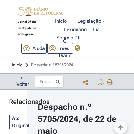
Início
Legislação
Jornal Oficial
da República
Lexionário
Lia
Portuguesa
Sobre o DR
O
Ajuda
meu
Diário
Início
Despacho n.º 5705/2024 
Voltar
Relacionados
Despacho n.º 
5705/2024, de 22 de 
Ato
Original
maio