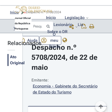
Início
Despacho n.º 5708/2024 
Início
Legislação
Jornal Oficial
da República
Lexionário
Lia
Voltar
Portuguesa
Sobre o DR
O
Ajuda
meu
Relacionados
Despacho n.º 
Diário
5708/2024, de 22 de 
Ato
Original
maio
Emitente:
Economia - Gabinete do Secretário 
de Estado do Turismo