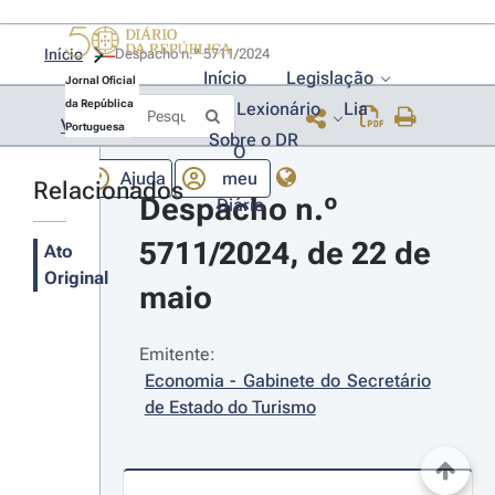
Início
Despacho n.º 5711/2024 
Início
Legislação
Jornal Oficial
da República
Lexionário
Lia
Voltar
Portuguesa
Sobre o DR
O
Ajuda
meu
Relacionados
Despacho n.º 
Diário
5711/2024, de 22 de 
Ato
Original
maio
Emitente:
Economia - Gabinete do Secretário 
de Estado do Turismo