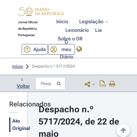
Início
Legislação
Jornal Oficial
da República
Lexionário
Lia
Portuguesa
Sobre o DR
O
Ajuda
meu
Diário
Início
Despacho n.º 5717/2024 
Voltar
Relacionados
Despacho n.º 
5717/2024, de 22 de 
Ato
Original
maio