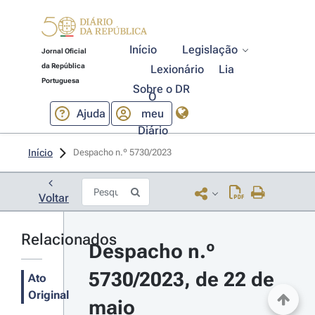
Início
Legislação
Jornal Oficial
da República
Lexionário
Lia
Portuguesa
Sobre o DR
O
Ajuda
meu
Diário
Início
Despacho n.º 5730/2023 
Voltar
Relacionados
Despacho n.º 
5730/2023, de 22 de 
Ato
Original
maio