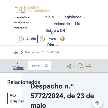
Início
Legislação
Jornal Oficial
da República
Lexionário
Lia
Portuguesa
Sobre o DR
O
Ajuda
meu
Diário
Início
Despacho n.º 5772/2024 
Voltar
Relacionados
Despacho n.º 
5772/2024, de 23 de 
Ato
Original
maio