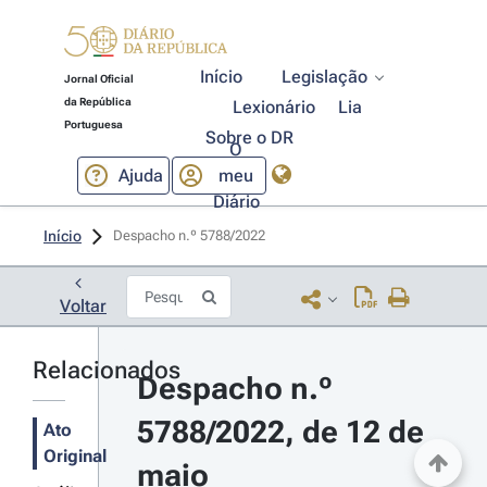
Início
Legislação
Jornal Oficial
da República
Lexionário
Lia
Portuguesa
Sobre o DR
O
Ajuda
meu
Diário
Início
Despacho n.º 5788/2022 
Voltar
Relacionados
Despacho n.º 
5788/2022, de 12 de 
Ato
Original
maio