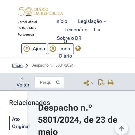
Início
Legislação
Jornal Oficial
da República
Lexionário
Lia
Portuguesa
Sobre o DR
O
Ajuda
meu
Diário
Início
Despacho n.º 5801/2024 
Voltar
Relacionados
Despacho n.º 
5801/2024, de 23 de 
Ato
Original
maio