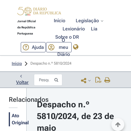
Início
Legislação
Jornal Oficial
da República
Lexionário
Lia
Portuguesa
Sobre o DR
O
Ajuda
meu
Diário
Início
Despacho n.º 5810/2024 
Voltar
Relacionados
Despacho n.º 
5810/2024, de 23 de 
Ato
Original
maio