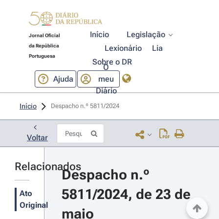
Início
Legislação
Jornal Oficial
da República
Lexionário
Lia
Portuguesa
Sobre o DR
O
Ajuda
meu
Diário
Início
Despacho n.º 5811/2024 
Voltar
Relacionados
Despacho n.º 
5811/2024, de 23 de 
Ato
Original
maio