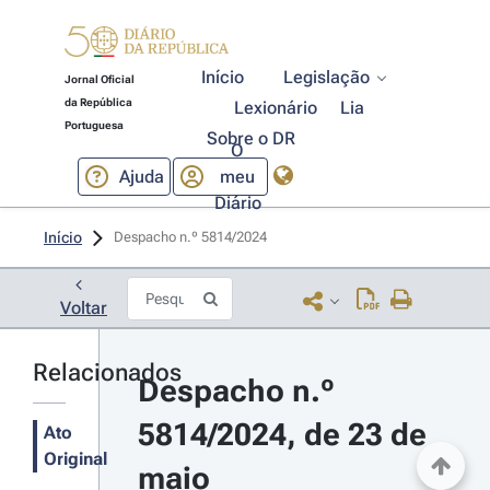
Início
Legislação
Jornal Oficial
da República
Lexionário
Lia
Portuguesa
Sobre o DR
O
Ajuda
meu
Diário
Início
Despacho n.º 5814/2024 
Voltar
Relacionados
Despacho n.º 
5814/2024, de 23 de 
Ato
Original
maio