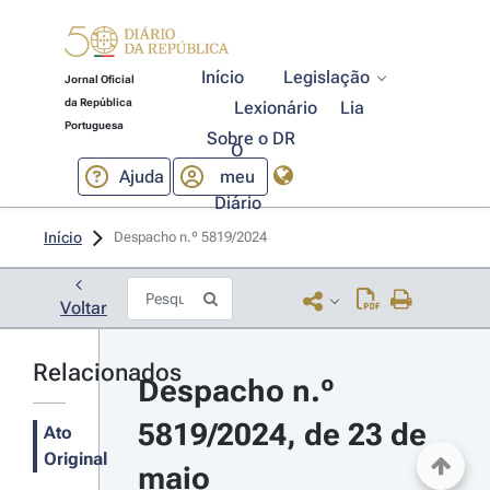
Início
Legislação
Jornal Oficial
da República
Lexionário
Lia
Portuguesa
Sobre o DR
O
Ajuda
meu
Diário
Início
Despacho n.º 5819/2024 
Voltar
Relacionados
Despacho n.º 
5819/2024, de 23 de 
Ato
Original
maio