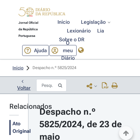
Início
Legislação
Jornal Oficial
da República
Lexionário
Lia
Portuguesa
Sobre o DR
O
Ajuda
meu
Diário
Início
Despacho n.º 5825/2024 
Voltar
Relacionados
Despacho n.º 
5825/2024, de 23 de 
Ato
Original
maio