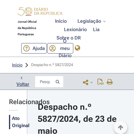
Início
Legislação
Jornal Oficial
da República
Lexionário
Lia
Portuguesa
Sobre o DR
O
Ajuda
meu
Diário
Início
Despacho n.º 5827/2024 
Voltar
Relacionados
Despacho n.º 
5827/2024, de 23 de 
Ato
Original
maio