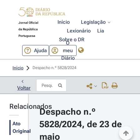
Início
Legislação
Jornal Oficial
da República
Lexionário
Lia
Portuguesa
Sobre o DR
O
Ajuda
meu
Diário
Início
Despacho n.º 5828/2024 
Voltar
Relacionados
Despacho n.º 
5828/2024, de 23 de 
Ato
Original
maio