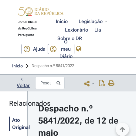
Início
Legislação
Jornal Oficial
da República
Lexionário
Lia
Portuguesa
Sobre o DR
O
Ajuda
meu
Diário
Início
Despacho n.º 5841/2022 
Voltar
Relacionados
Despacho n.º 
5841/2022, de 12 de 
Ato
Original
maio