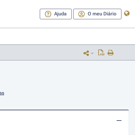
Ajuda
O meu Diário
as