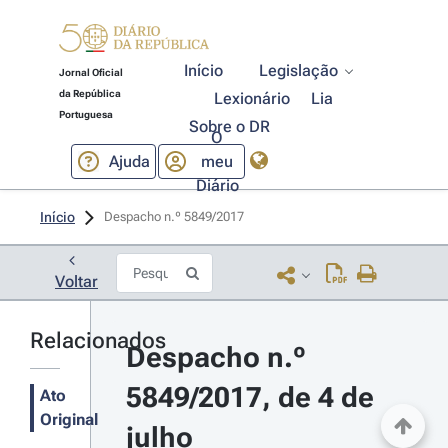
Início
Legislação
Jornal Oficial
da República
Lexionário
Lia
Portuguesa
Sobre o DR
O
Ajuda
meu
Diário
Início
Despacho n.º 5849/2017 
Voltar
Relacionados
Despacho n.º 
5849/2017, de 4 de 
Ato
Original
julho