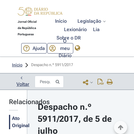
Início
Legislação
Jornal Oficial
da República
Lexionário
Lia
Portuguesa
Sobre o DR
O
Ajuda
meu
Diário
Início
Despacho n.º 5911/2017 
Voltar
Relacionados
Despacho n.º 
5911/2017, de 5 de 
Ato
Original
julho