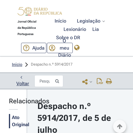
Início
Legislação
Jornal Oficial
da República
Lexionário
Lia
Portuguesa
Sobre o DR
O
Ajuda
meu
Diário
Início
Despacho n.º 5914/2017 
Voltar
Relacionados
Despacho n.º 
5914/2017, de 5 de 
Ato
Original
julho