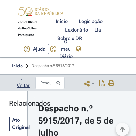
Início
Legislação
Jornal Oficial
da República
Lexionário
Lia
Portuguesa
Sobre o DR
O
Ajuda
meu
Diário
Início
Despacho n.º 5915/2017 
Voltar
Relacionados
Despacho n.º 
5915/2017, de 5 de 
Ato
Original
julho