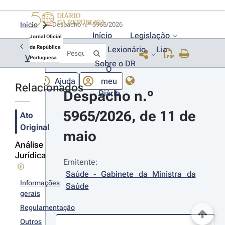
Início
Despacho n.º 5965/2026 
Início
Legislação
Jornal Oficial
da República
Lexionário
Lia
Voltar
Portuguesa
Sobre o DR
O
Ajuda
meu
Relacionados
Despacho n.º 
Diário
5965/2026, de 11 de 
Ato
Original
maio
Análise
Jurídica
Emitente:
Saúde - Gabinete da Ministra da 
Informações
Saúde
gerais
Regulamentação
Outros