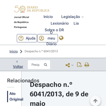
Início
Legislação
Jornal Oficial
da República
Lexionário
Lia
Portuguesa
Sobre o DR
O
Ajuda
meu
Diário
Início
Despacho n.º 6041/2013 
Voltar
Relacionados
Despacho n.º 
6041/2013, de 9 de 
Ato
Original
maio