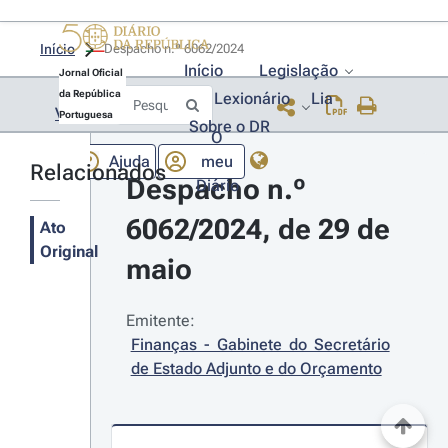
Início
Despacho n.º 6062/2024 
Início
Legislação
Jornal Oficial
da República
Lexionário
Lia
Voltar
Portuguesa
Sobre o DR
O
Ajuda
meu
Relacionados
Despacho n.º 
Diário
6062/2024, de 29 de 
Ato
Original
maio
Emitente:
Finanças - Gabinete do Secretário 
de Estado Adjunto e do Orçamento