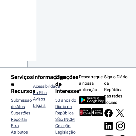
Serviços
Informações
Ligações
Descarregue
Siga o Diário
e
de
a nossa
da
Acessibilidade
aplicação
República
Recursos
interesse
do Sítio
nas redes
Avisos
Submissão
50 anos do
sociais
Legais
de Atos
Diário da
Sugestões
República
Reportar
Sítio INCM
Erro
Coleção
Atributos
Legislação