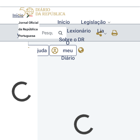
Início
Início
Legislação
Jornal Oficial
da República
Lexionário
Lia
Voltar
Portuguesa
Sobre o DR
O
Ajuda
meu
Diário