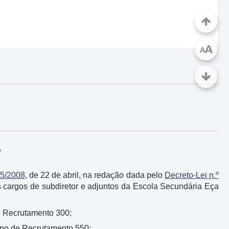
A
A
7
75/2008
, de 22 de abril, na redação dada pelo
Decreto-Lei n.º
s cargos de subdiretor e adjuntos da Escola Secundária Eça
e Recrutamento 300;
upo de Recrutamento 550;