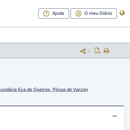
Ajuda
O meu Diário
cundária Eça de Queirós, Póvoa de Varzim