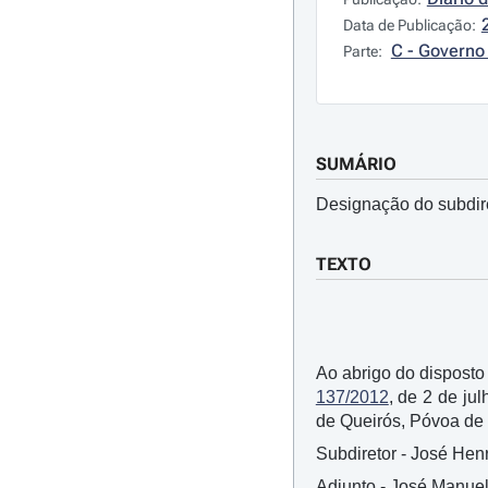
Data de Publicação:
C - Governo 
Parte:
SUMÁRIO
Designação do subdire
TEXTO
Ao abrigo do disposto n
137/2012
, de 2 de ju
de Queirós, Póvoa de 
Subdiretor - José Hen
Adjunto - José Manue