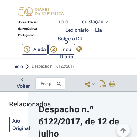
Início
Legislação
Jornal Oficial
da República
Lexionário
Lia
Portuguesa
Sobre o DR
O
Ajuda
meu
Diário
Início
Despacho n.º 6122/2017 
Voltar
Relacionados
Despacho n.º 
6122/2017, de 12 de 
Ato
Original
julho