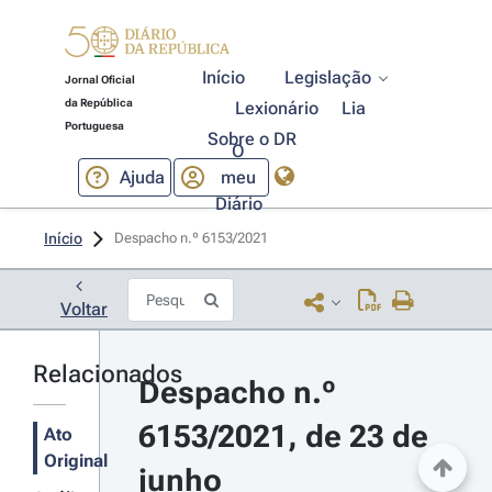
Início
Legislação
Jornal Oficial
da República
Lexionário
Lia
Portuguesa
Sobre o DR
O
Ajuda
meu
Diário
Início
Despacho n.º 6153/2021 
Voltar
Relacionados
Despacho n.º 
6153/2021, de 23 de 
Ato
Original
junho