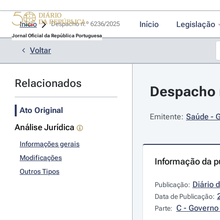
Início
Legislação
Início
Despacho n.º 6236/2025 
Jornal Oficial da República Portuguesa
Voltar
Relacionados
Despacho n
Ato Original
Emitente:
Saúde - G
Análise Jurídica
Informações gerais
Modificações
Informação da p
Outros Tipos
Diário 
Publicação:
Data de Publicação:
C - Governo 
Parte: