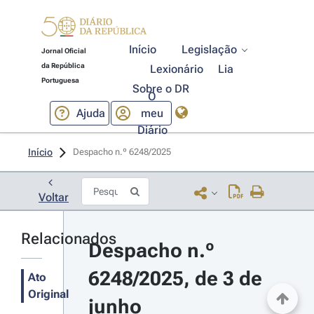
Início
Legislação
Jornal Oficial
da República
Lexionário
Lia
Portuguesa
Sobre o DR
O
Ajuda
meu
Diário
Início
Despacho n.º 6248/2025 
Voltar
Relacionados
Despacho n.º 
6248/2025, de 3 de 
Ato
Original
junho