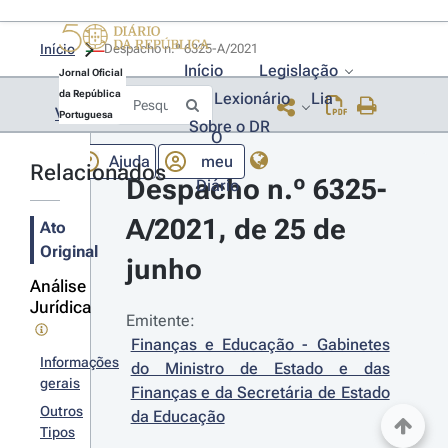
Início
Despacho n.º 6325-A/2021 
Início
Legislação
Jornal Oficial
da República
Lexionário
Lia
Voltar
Portuguesa
Sobre o DR
O
Ajuda
meu
Relacionados
Despacho n.º 6325-
Diário
A/2021, de 25 de 
Ato
Original
junho
Análise
Jurídica
Emitente:
Finanças e Educação - Gabinetes 
Informações
do Ministro de Estado e das 
gerais
Finanças e da Secretária de Estado 
Outros
da Educação
Tipos