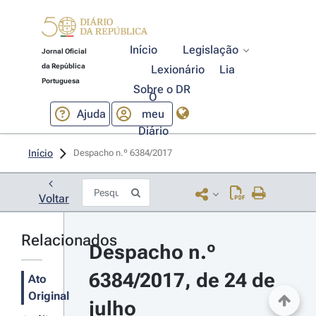
Início
Legislação
Jornal Oficial
da República
Lexionário
Lia
Portuguesa
Sobre o DR
O
Ajuda
meu
Diário
Início
Despacho n.º 6384/2017 
Voltar
Relacionados
Despacho n.º 
6384/2017, de 24 de 
Ato
Original
julho