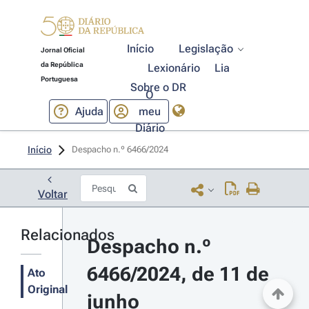
Início
Legislação
Jornal Oficial
da República
Lexionário
Lia
Portuguesa
Sobre o DR
O
Ajuda
meu
Diário
Início
Despacho n.º 6466/2024 
Voltar
Relacionados
Despacho n.º 
6466/2024, de 11 de 
Ato
Original
junho