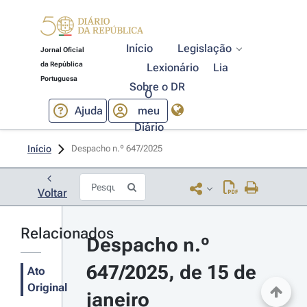
Início
Legislação
Jornal Oficial
da República
Lexionário
Lia
Portuguesa
Sobre o DR
O
Ajuda
meu
Diário
Início
Despacho n.º 647/2025 
Voltar
Relacionados
Despacho n.º 
647/2025, de 15 de 
Ato
Original
janeiro