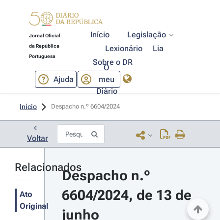
Início
Legislação
Jornal Oficial
da República
Lexionário
Lia
Portuguesa
Sobre o DR
O
Ajuda
meu
Diário
Início
Despacho n.º 6604/2024 
Voltar
Relacionados
Despacho n.º 
6604/2024, de 13 de 
Ato
Original
junho