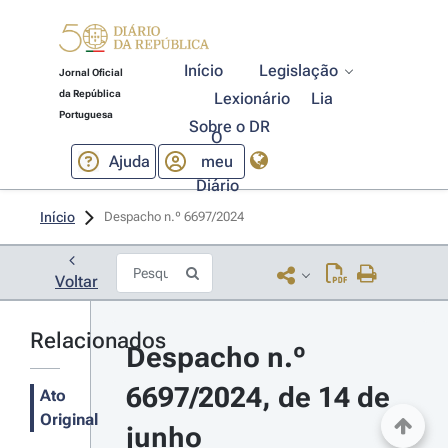
Início
Legislação
Jornal Oficial
da República
Lexionário
Lia
Portuguesa
Sobre o DR
O
Ajuda
meu
Diário
Início
Despacho n.º 6697/2024 
Voltar
Relacionados
Despacho n.º 
6697/2024, de 14 de 
Ato
Original
junho