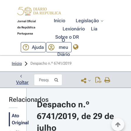
Início
Legislação
Jornal Oficial
da República
Lexionário
Lia
Portuguesa
Sobre o DR
O
Ajuda
meu
Diário
Início
Despacho n.º 6741/2019 
Voltar
Relacionados
Despacho n.º 
6741/2019, de 29 de 
Ato
Original
julho