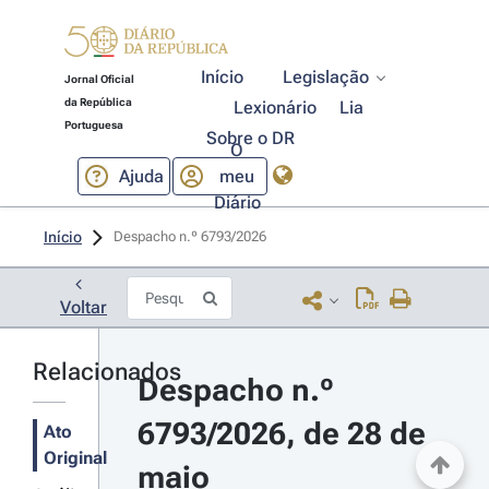
Início
Legislação
Jornal Oficial
da República
Lexionário
Lia
Portuguesa
Sobre o DR
O
Ajuda
meu
Diário
Início
Despacho n.º 6793/2026 
Voltar
Relacionados
Despacho n.º 
6793/2026, de 28 de 
Ato
Original
maio