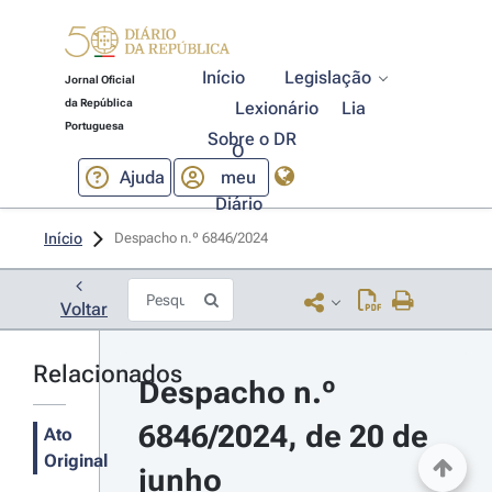
Início
Legislação
Jornal Oficial
da República
Lexionário
Lia
Portuguesa
Sobre o DR
O
Ajuda
meu
Diário
Início
Despacho n.º 6846/2024 
Voltar
Relacionados
Despacho n.º 
6846/2024, de 20 de 
Ato
Original
junho