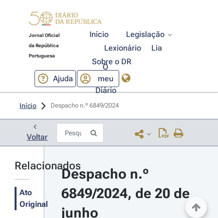
Início
Legislação
Jornal Oficial
da República
Lexionário
Lia
Portuguesa
Sobre o DR
O
Ajuda
meu
Diário
Início
Despacho n.º 6849/2024 
Voltar
Relacionados
Despacho n.º 
6849/2024, de 20 de 
Ato
Original
junho