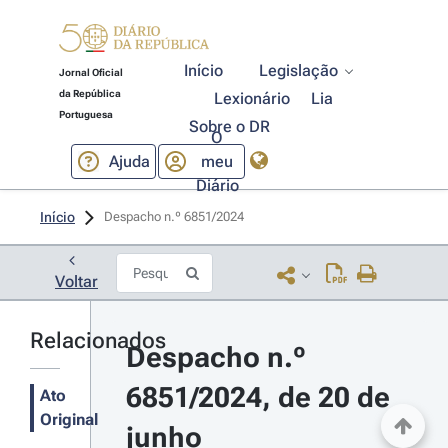
Início
Legislação
Jornal Oficial
da República
Lexionário
Lia
Portuguesa
Sobre o DR
O
Ajuda
meu
Diário
Início
Despacho n.º 6851/2024 
Voltar
Relacionados
Despacho n.º 
6851/2024, de 20 de 
Ato
Original
junho